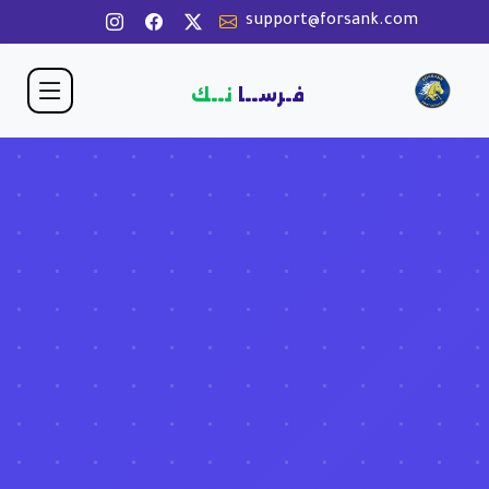
support@forsank.com
فـرســا
نــك