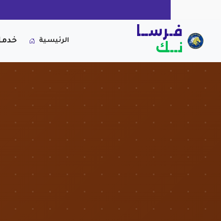
فـرســا
خدما
الرئيسية
نــك