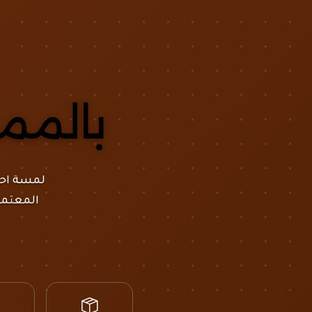
أفض
بالممل
لمسة احت
المعتمدي