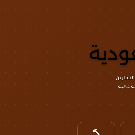
بوا
عودية
لنجارين
ة عالية