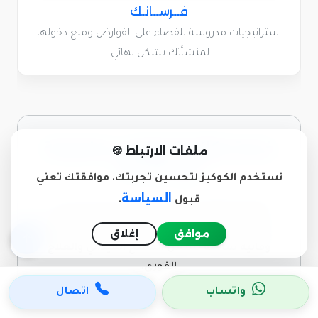
فــرســانـك
استراتيجيات مدروسة للقضاء على القوارض ومنع دخولها
لمنشأتك بشكل نهائي.
خدمة مكافحة قوارض متخصصة
ملفات الارتباط 🍪
في الأحساء
نستخدم الكوكيز لتحسين تجربتك. موافقتك تعني
السياسة
قبول
.
التوسع العمراني في الأحساء صاحبه زيادة في
نشاط الفئران. خبراء فرسانك يقدمون لك خطة
موافق
إغلاق
وقائية شاملة تشمل المسح الميداني والعلاج
الفوري.
واتساب
اتصال