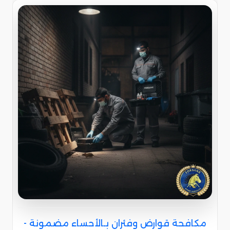
مكافحة قوارض وفئران بـالأحساء مضمونة -