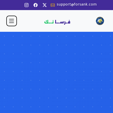
support@forsank.com
فـرســا
نــك