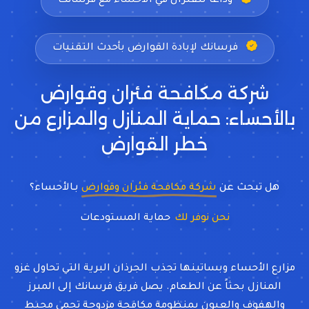
وداعاً للفئران في الأحساء مع فرسانك
فرسانك لإبادة القوارض بأحدث التقنيات
شركة مكافحة فئران وقوارض
بالأحساء: حماية المنازل والمزارع من
خطر القوارض
هل تبحث عن
شركة مكافحة فئران وقوارض
بـالأحساء؟
نحن نوفر لك
حماية المستو
مزارع الأحساء وبساتينها تجذب الجرذان البرية التي تحاول غزو
المنازل بحثاً عن الطعام. يصل فريق فرسانك إلى المبرز
والهفوف والعيون بمنظومة مكافحة مزدوجة تحمي محيط