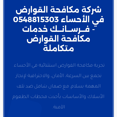
شركة مكافحة القوارض
في الأحساء 0548815303
- فــرســانــك خدمات
مكافحة القوارض
متكاملة
تجربة مكافحة القوارض استثنائية في الأحساء.
نجمع بين السرعة، الأمان، والاحترافية لإنجاز
المهمة بسلام، مع ضمان شامل ضد تلف
الأسلاك والأساسات بأحدث محطات الطعوم
الآمنة.