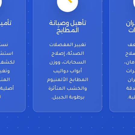
ران
تأهيل وصيانة
تأمي
ات
المطابخ
عف
تغيير المفصلات
نست
لاح
الصدئة، إصلاح
استشعا
ان،
السحابات، ووزن
لكشف ت
رات
أبواب دواليب
وتغي
ران
المطابخ الألمنيوم
المت
دقة
والخشب المتأثرة
أصلية 
ية.
برطوبة الجبيل.
ل