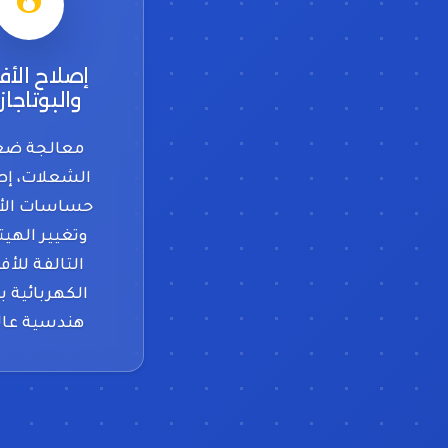
إصلاح الأف
والبوتاجاز
معالجة ض
الشعلات، إص
حساسات الأم
وتغيير الهيت
التالفة للأف
الكهربائية ب
هندسية عال