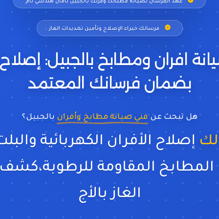
عهد الفرسان لصيانة مطبخك وفرنك بالجبيل بأمان هندسي تام
فرسانك خبراء الإصلاح وتأمين تمديدات الغاز
نة افران ومطابخ بالجبيل: إصلاح
بضمان فرسانك المعتمد
هل تبحث عن
فني صيانة مطابخ وأفران
بالجبيل؟
لك
إصلاح الأفران الكهربائية والبلت
لمطابخ المقاومة للرطوبة،كشف
الغاز بالأجهزة الحديثة،ت