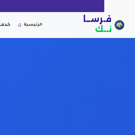
فـرســا
خدما
الرئيسية
نــك