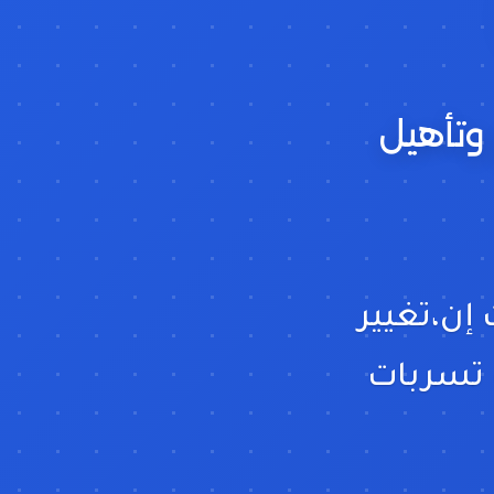
 وتأهيل
 إن،تغيير
 تسربات