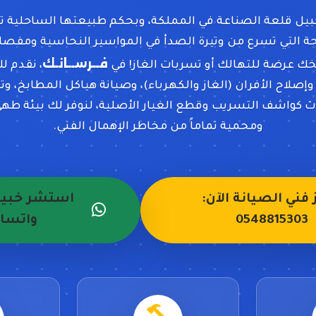
جبيل قلعة الصناعة في المملكة، وبحكم طبيعتها الساحلية تز
حة التي تسرع من وتيرة الصدأ في المواسير النحاسية ومفصلا
فــرســانـك
ك عرضة للتهالك أو تسربات الغاز! في
، نقدم ل
صلاح الأفران (الغاز والكهرباء)، وصيانة هياكل المطابخ، و
 كواشف التسريب وقطع الغيار الأصلية، لنوفر لك بيئة طهي 
ومحمية تماماً من مخاطر الإهمال الفني.
فني الصيانة الآن:
استشر خبير 
0548815303
واتسا